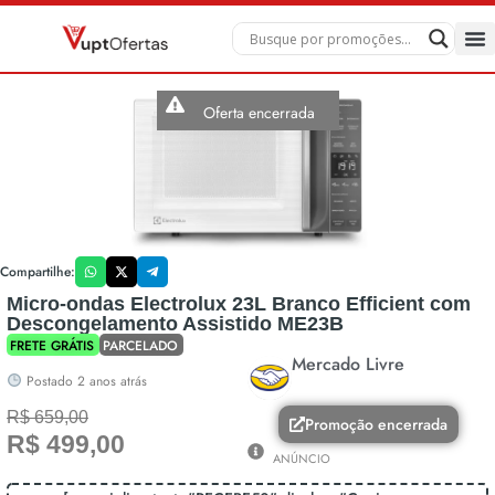
Oferta encerrada
Compartilhe:
Micro-ondas Electrolux 23L Branco Efficient com
Descongelamento Assistido ME23B
FRETE GRÁTIS
PARCELADO
Mercado Livre
Postado 2 anos atrás
R$ 659,00
Promoção encerrada
R$ 499,00
ANÚNCIO